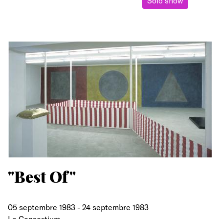
Solo show
"Best Of"
05 septembre 1983
-
24 septembre 1983
Le Consortium