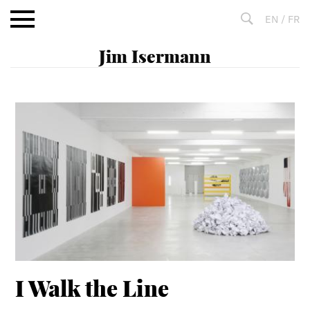
Aller
EN
/
FR
au
contenu
Fulltext
search
I Walk the Line