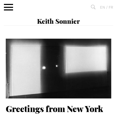
Aller
EN
/
FR
au
contenu
Fulltext
search
Greetings from New York