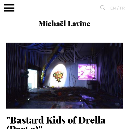
Aller
EN
/
FR
au
contenu
Fulltext
search
"Bastard Kids of Drella