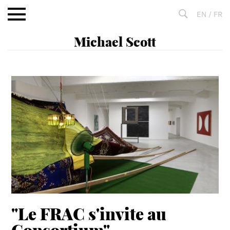
Aller
EN
/
FR
au
contenu
Fulltext
search
"Le FRAC s'invite au