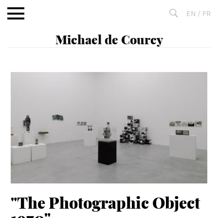
Aller
EN
/
FR
au
contenu
Fulltext
search
"The Photographic Object