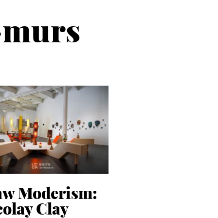
s-murs
aw Moderism:
olay Clay