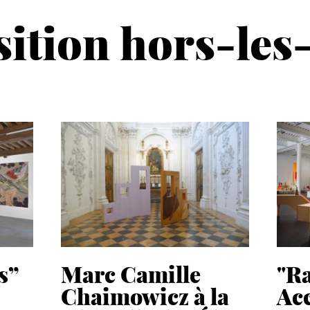
ition hors-le
s”
Marc Camille
"R
Chaimowicz à la
Acc