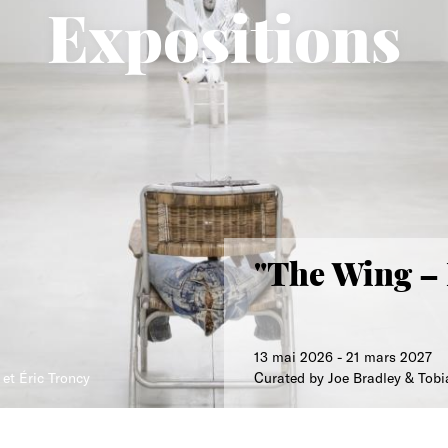
Expositions
"The Wing –
13 mai 2026
-
21 mars 2027
n et Éric Troncy
Curated by Joe Bradley & To