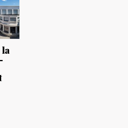
 la
–
t