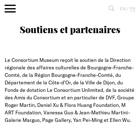
Aller
EN
/
FR
au
contenu
Soutiens et partenaires
Fulltext
search
Le Consortium Museum reçoit le soutien de la
Direction
régionale des affaires culturelles de Bourgogne-Franche-
Comté
, de la
Région Bourgogne-Franche-Comté
, du
Département de la Côte-d’Or
, de la
Ville de Dijon
, du
Fonds de dotation Le Consortium Unlimited, de la société
des Amis du Consortium et en particulier de DVF, Groupe
Roger Martin, Daniel Xu & Flora Huang Foundation, M
ART Foundation, Vanessa Guo & Jean-Mathieu Martini–
Galerie Marguo, Page Gallery, Yan Pei-Ming et Ellen Wu.