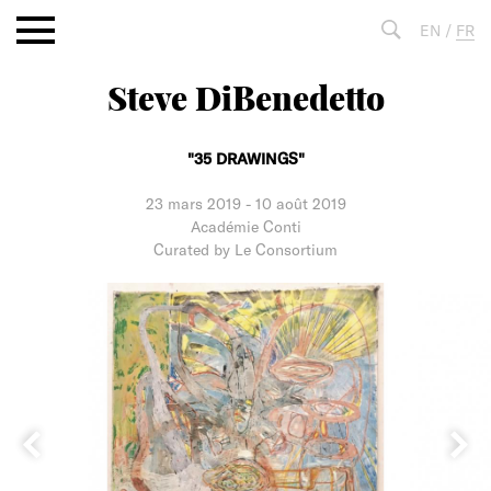
Aller
EN
/
FR
au
contenu
Steve DiBenedetto
Fulltext
search
"35 DRAWINGS"
23 mars 2019
-
10 août 2019
Académie Conti
Curated by Le Consortium