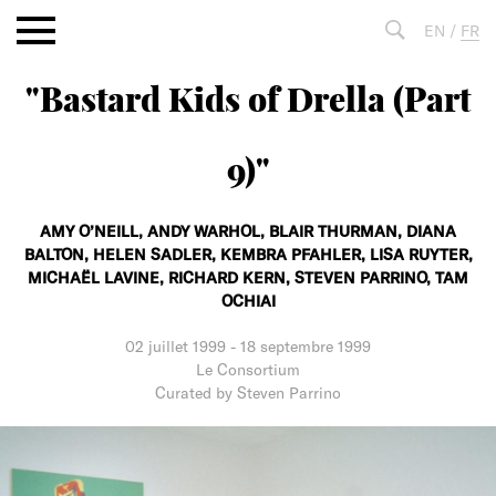
Aller
EN
/
FR
au
contenu
"Bastard Kids of Drella (Part
Fulltext
search
9)"
AMY O’NEILL,
ANDY WARHOL,
BLAIR THURMAN,
DIANA
BALTON,
HELEN SADLER,
KEMBRA PFAHLER,
LISA RUYTER,
MICHAËL LAVINE,
RICHARD KERN,
STEVEN PARRINO,
TAM
OCHIAI
02 juillet 1999
-
18 septembre 1999
Le Consortium
Curated by Steven Parrino