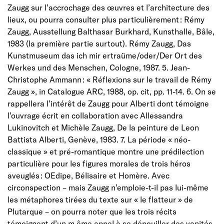
Zaugg sur l’accrochage des œuvres et l’architecture des
lieux, ou pourra consulter plus particulièrement : Rémy
Zaugg, Ausstellung Balthasar Burkhard, Kunsthalle, Bâle,
1983 (la première partie surtout). Rémy Zaugg, Das
Kunstmuseum das ich mir ertraüme/oder/Der Ort des
Werkes und des Menschen, Cologne, 1987. 5. Jean-
Christophe Ammann : « Réflexions sur le travail de Rémy
Zaugg », in Catalogue ARC, 1988, op. cit, pp. 11-14. 6. On se
rappellera l’intérêt de Zaugg pour Alberti dont témoigne
l’ouvrage écrit en collaboration avec Allessandra
Lukinovitch et Michèle Zaugg, De la peinture de Leon
Battista Alberti, Genève, 1983. 7. La période « néo-
classique » et pré-romantique montre une prédilection
particulière pour les figures morales de trois héros
aveuglés : OEdipe, Bélisaire et Homère. Avec
circonspection – mais Zaugg n’emploie-t-il pas lui-même
les métaphores tirées du texte sur « le flatteur » de
Plutarque – on pourra noter que les trois récits
témoignent d’un m ême appel à se dépouiller des vanités