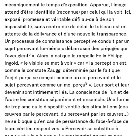
mécaniquement le temps d’exposition. Apparue, l’image
attend d’être identifiée (reconnue) par celui qui la voit. Ici,
exposé, promesse et véritable défi au-delà de son
impassibilité, sans contrainte de délai, le tableau est en
attente de la délivrance et d’une nouvelle transparence.
Un processus de connaissance perceptive conduit par un
sujet percevant lui-même « débarrassé des préjugés qui
8
l’aveuglent
». Alors, ainsi que le rappelle Félix Philipp
Ingold, « le visible se met à voir » car « la perception est,
comme le constate Zaugg, déterminée par le fait que
l’objet perçu se conçoit comme un soi percevant et le
9
sujet percevant comme un moi perçu
». Leur sort et leur
devenir sont intimement liés. La conscience de l’un et de
l’autre les constitue séparément et ensemble. Une forme
de tropisme où le dispositif ventilé des stimulations (des
œuvres par le percevant, du percevant par les œuvres…)
ne se bloque qu’en cas de persistance du face-à-face de
leurs cécités respectives. « Percevoir se substitue à
« voir » et « je » à « on ». La représentation est ce que