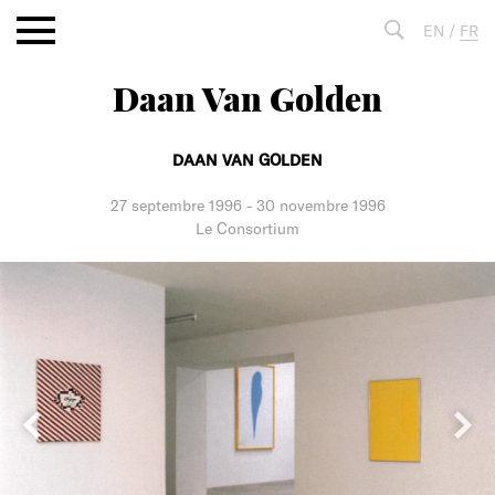
Aller
EN
/
FR
au
contenu
Daan Van Golden
Fulltext
search
DAAN VAN GOLDEN
27 septembre 1996
-
30 novembre 1996
Le Consortium