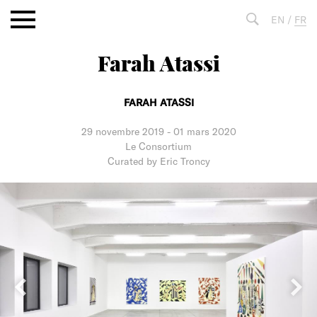
Aller
EN
/
FR
au
contenu
Farah Atassi
Fulltext
search
FARAH ATASSI
29 novembre 2019
-
01 mars 2020
Le Consortium
Curated by Eric Troncy