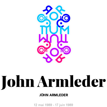
Consortium
Museum
John Armleder
JOHN ARMLEDER
12 mai 1989
-
17 juin 1989