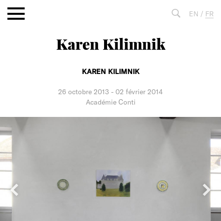
Aller
EN
/
FR
au
contenu
Karen Kilimnik
Fulltext
search
KAREN KILIMNIK
26 octobre 2013
-
02 février 2014
Académie Conti