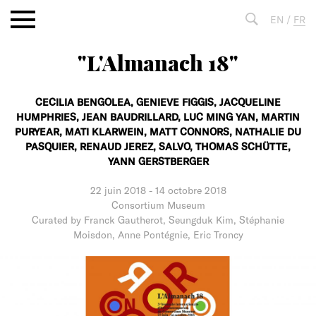
Aller
EN
/
FR
au
contenu
"L'Almanach 18"
Fulltext
search
CECILIA BENGOLEA,
GENIEVE FIGGIS,
JACQUELINE
HUMPHRIES,
JEAN BAUDRILLARD,
LUC MING YAN,
MARTIN
PURYEAR,
MATI KLARWEIN,
MATT CONNORS,
NATHALIE DU
PASQUIER,
RENAUD JEREZ,
SALVO,
THOMAS SCHÜTTE,
YANN GERSTBERGER
22 juin 2018
-
14 octobre 2018
Consortium Museum
Curated by Franck Gautherot, Seungduk Kim, Stéphanie
Moisdon, Anne Pontégnie, Eric Troncy