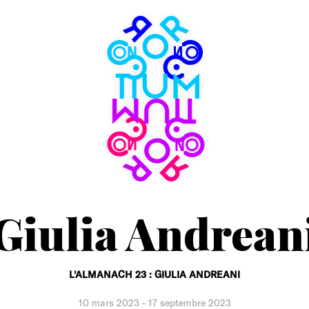
Consortium
Museum
Giulia Andrean
L'ALMANACH 23 : GIULIA ANDREANI
10 mars 2023
-
17 septembre 2023