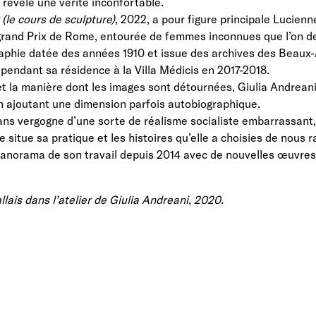
t révèle une vérité inconfortable.
(le cours de sculpture)
, 2022, a pour figure principale Lucie
rand Prix de Rome, entourée de femmes inconnues que l’on dev
raphie datée des années 1910 et issue des archives des Beaux-A
 pendant sa résidence à la Villa Médicis en 2017-2018.
t la manière dont les images sont détournées, Giulia Andrean
 en ajoutant une dimension parfois autobiographique.
sans vergogne d’une sorte de réalisme socialiste embarrassant
e situe sa pratique et les histoires qu’elle a choisies de nous r
norama de son travail depuis 2014 avec de nouvelles œuvres e
lais dans l’atelier de Giulia Andreani, 2020.