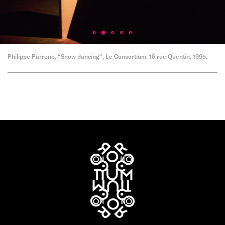
Philippe Parreno, “Snow dancing”, Le Consortium, 16 rue Quentin, 1995.