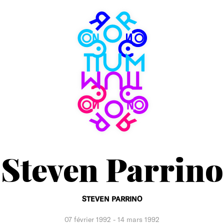
Consortium
Museum
Steven Parrino
STEVEN PARRINO
07 février 1992
-
14 mars 1992