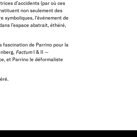
rices d’accidents (par où ces
constituent non seulement des
core symboliques, l’événement de
dans l’espace abstrait, éthéré,
 fascination de Parrino pour la
enberg,
Factum
I & II —
ce, et Parrino le déformaliste
éré.