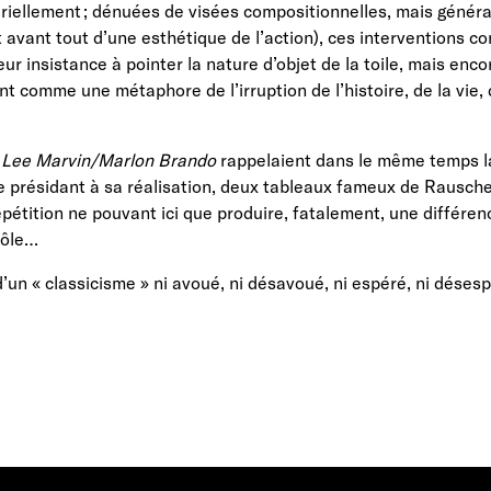
ellement ; dénuées de visées compositionnelles, mais générat
nt avant tout d’une esthétique de l’action), ces interventions 
leur insistance à pointer la nature d’objet de la toile, mais en
t comme une métaphore de l’irruption de l’histoire, de la vie, 
,
Lee Marvin/Marlon Brando
rappelaient dans le même temps la
dée présidant à sa réalisation, deux tableaux fameux de Rausch
épétition ne pouvant ici que produire, fatalement, une différen
rôle…
d’un « classicisme » ni avoué, ni désavoué, ni espéré, ni désesp