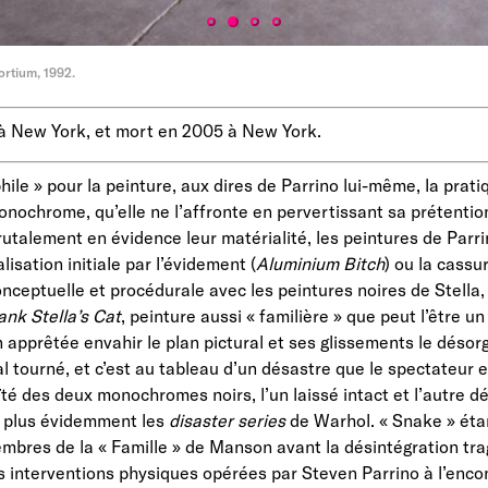
ortium, 1992.
 à New York, et mort en 2005 à New York.
hile » pour la peinture, aux dires de Parrino lui-même, la prati
onochrome, qu’elle ne l’affronte en pervertissant sa prétentio
rutalement en évidence leur matérialité, les peintures de Par
lisation initiale par l’évidement (
Aluminium Bitch
) ou la cassu
conceptuelle et procédurale avec les peintures noires de Stella,
ank Stella’s Cat
, peinture aussi « familière » que peut l’être 
on apprêtée envahir le plan pictural et ses glissements le déso
mal tourné, et c’est au tableau d’un désastre que le spectateu
ïté des deux monochromes noirs, l’un laissé intact et l’autre dé
e plus évidemment les
disaster series
de Warhol. « Snake » éta
mbres de la « Famille » de Manson avant la désintégration tra
s interventions physiques opérées par Steven Parrino à l’encon