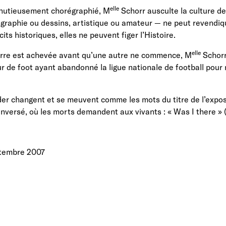
elle
inutieusement chorégraphié, M
Schorr ausculte la culture de 
raphie ou dessins, artistique ou amateur — ne peut revendi
its historiques, elles ne peuvent figer l’Histoire.
elle
erre est achevée avant qu’une autre ne commence, M
Schorr
r de foot ayant abandonné la ligue nationale de football pour r
er changent et se meuvent comme les mots du titre de l’exposi
ersé, où les morts demandent aux vivants : « Was I there » (Ét
ptembre 2007