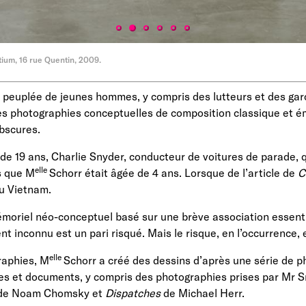
tium, 16 rue Quentin, 2009.
t peuplée de jeunes hommes, y compris des lutteurs et des gar
s photographies conceptuelles de composition classique et é
bscures.
on de 19 ans, Charlie Snyder, conducteur de voitures de parade,
elle
s que M
Schorr était âgée de 4 ans. Lorsque de l’article de
C
du Vietnam.
moriel néo-conceptuel basé sur une brève association essenti
nt inconnu est un pari risqué. Mais le risque, en l’occurrence, e
elle
raphies, M
Schorr a créé des dessins d’après une série de p
es et documents, y compris des photographies prises par Mr Sn
e Noam Chomsky et
Dispatches
de Michael Herr.