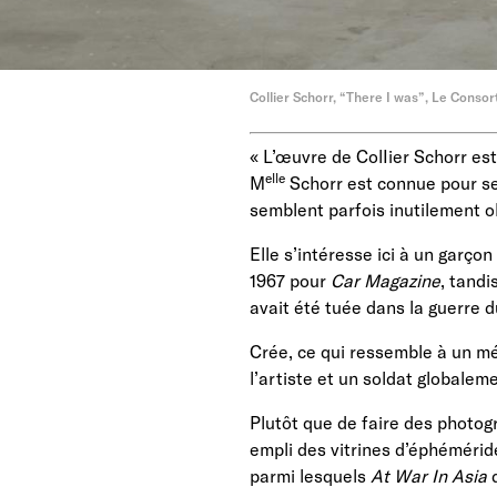
Collier Schorr, “There I was”, Le Consor
« L’œuvre de ColIier Schorr es
elle
M
Schorr est connue pour se
semblent parfois inutilement o
Elle s’intéresse ici à un garç
1967 pour
Car Magazine
, tandi
avait été tuée dans la guerre 
Crée, ce qui ressemble à un mé
l’artiste et un soldat globaleme
Plutôt que de faire des photog
empli des vitrines d’éphémérid
parmi lesquels
At War In Asia
d